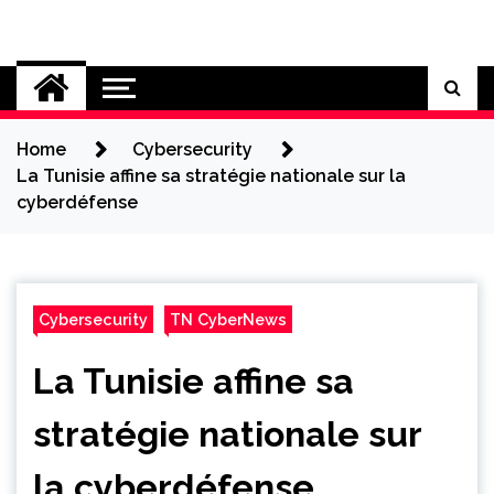
Skip
to
Cybersecurity News
content
Home
Cybersecurity
La Tunisie affine sa stratégie nationale sur la
cyberdéfense
Cybersecurity
TN CyberNews
La Tunisie affine sa
stratégie nationale sur
la cyberdéfense