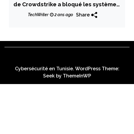
de Crowdstrike a bloqué les systèmes
Windows à l’échelle mondiale
Share
TechWriter
2 ans ago
Cybersécurité en Tunisie. WordPress Theme:
Seek by
ThemeInWP