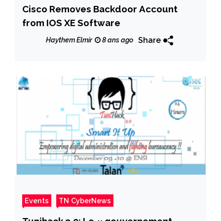
Cisco Removes Backdoor Account
from IOS XE Software
Share
Haythem Elmir
8 ans ago
Events
TN CyberNews
Tunihack 3.0: Le « gouvernement