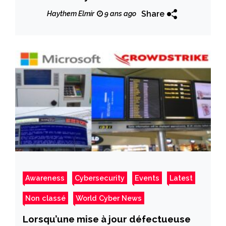
not sharing user data
Share
Haythem Elmir
9 ans ago
Awareness
Cybersecurity
Events
Latest
Non classé
World Cyber News
Lorsqu’une mise à jour défectueuse