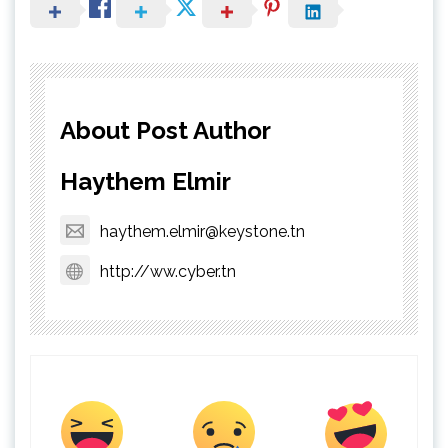
About Post Author
Haythem Elmir
haythem.elmir@keystone.tn
http://ww.cyber.tn