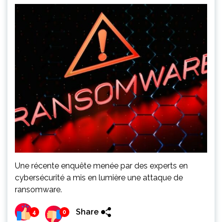
Une récente enquête menée par des experts en
cybersécurité a mis en lumière une attaque de
ransomware.
Share
4
0