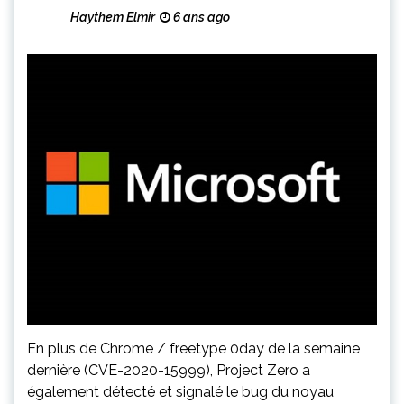
Haythem Elmir
6 ans ago
En plus de Chrome / freetype 0day de la semaine
dernière (CVE-2020-15999), Project Zero a
également détecté et signalé le bug du noyau