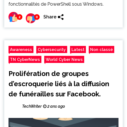
fonctionnalités de PowerShell sous Windows.
Share
2
0
Awareness
Cybersecurity
Latest
Non classé
TN CyberNews
World Cyber News
Prolifération de groupes
d’escroquerie liés à la diffusion
de funérailles sur Facebook.
TechWriter
2 ans ago