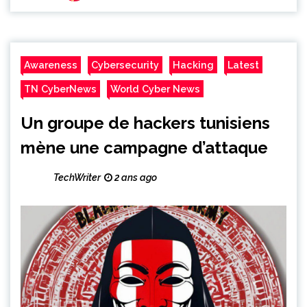
Awareness
Cybersecurity
Hacking
Latest
TN CyberNews
World Cyber News
Un groupe de hackers tunisiens
mène une campagne d’attaque
TechWriter
2 ans ago