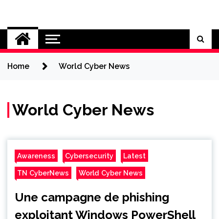
Skip
to
Cybersecurity News
content
Home
World Cyber News
World Cyber News
Awareness
Cybersecurity
Latest
TN CyberNews
World Cyber News
Une campagne de phishing
exploitant Windows PowerShell