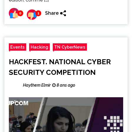
Share
0
1
Events
Hacking
TN CyberNews
HACKFEST. NATIONAL CYBER
SECURITY COMPETITION
Haythem Elmir
8 ans ago