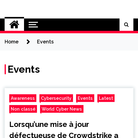
Skip
to
Cybersecurity News
content
Home
Events
Events
Awareness
Cybersecurity
Events
Latest
Non classé
World Cyber News
Lorsqu’une mise à jour
défectueuse de Crowdstrike a