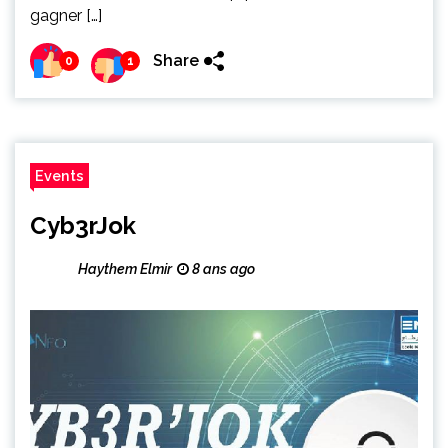
gagner […]
Share
0
1
Events
Cyb3rJok
Haythem Elmir
8 ans ago