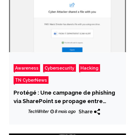
Awareness
Cybersecurity
Hacking
TN CyberNews
Protégé : Une campagne de phishing
via SharePoint se propage entre
organisations Microsoft 365
Share
TechWriter
8 mois ago