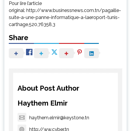
Pour lire l’article
original: http://www.businessnews.com.tn/pagaille-
suite-a-une-panne-informatique-a-laeroport-tunis-
carthage,520,76358,3
Share
About Post Author
Haythem Elmir
haythem.elmir@keystone.tn
http://ww.cyber.tn