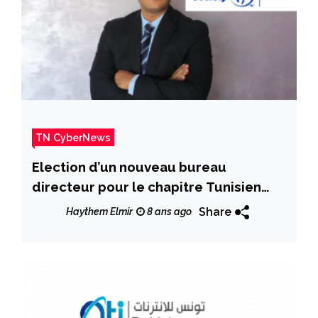
TN CyberNews
Election d’un nouveau bureau
directeur pour le chapitre Tunisien
d’Internet Society
Share
Haythem Elmir
8 ans ago