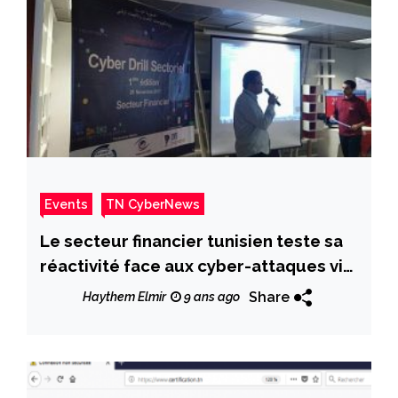
Events
TN CyberNews
Le secteur financier tunisien teste sa
réactivité face aux cyber-attaques via
des exercices de simulation
Share
Haythem Elmir
9 ans ago