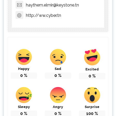
haythem.elmir@keystone.tn
http://ww.cyber.tn
Happy
Sad
Excited
0
%
0
%
0
%
Sleepy
Angry
Surprise
0
%
0
%
100
%