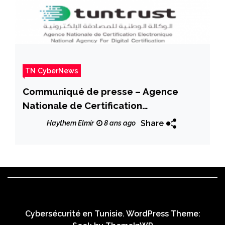
TN CyberNews
Communiqué de presse – Agence
Nationale de Certification
Electronique TunTrust Certifiée ISO
Share
Haythem Elmir
8 ans ago
27001 et ISO 9001
Cybersécurité en Tunisie. WordPress Theme: