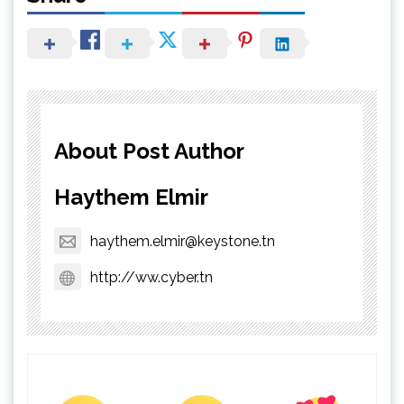
About Post Author
Haythem Elmir
haythem.elmir@keystone.tn
http://ww.cyber.tn