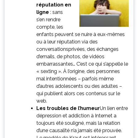
réputation en
ligne
: sans
s’en rendre
compte, les
enfants peuvent se nuire à eux-mêmes
ou à leur réputation via des
conversationsprivées, des échanges
d’emails, de photos, de vidéos
embarrassantes… C’est ce qui s’appelle le
« sexting ». À l’origine, des personnes
mal intentionnées – parfois même
d’autres adolescents ou des adultes –
qui publient alors ces contenus sur le
web.
Les troubles de l’humeur
Un lien entre
dépression et addiction à Internet a
toujours été souligné, mais la relation
d’une causalité n’a jamais été prouvée.
Le modèle de Kraut est intéressant,