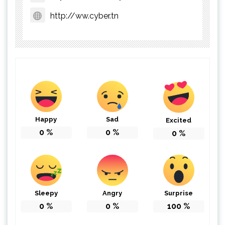
http://ww.cyber.tn
Happy
Sad
Excited
0
%
0
%
0
%
Sleepy
Angry
Surprise
0
%
0
%
100
%