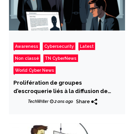
Awareness
Cybersecurity
Latest
Non classé
TN CyberNews
World Cyber News
Prolifération de groupes
d’escroquerie liés à la diffusion de
funérailles sur Facebook.
Share
TechWriter
2 ans ago