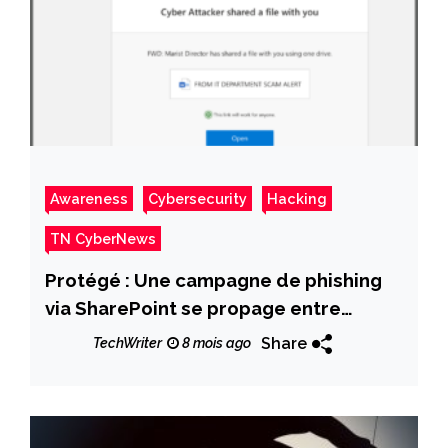
Awareness
Cybersecurity
Hacking
TN CyberNews
Protégé : Une campagne de phishing
via SharePoint se propage entre
organisations Microsoft 365
Share
TechWriter
8 mois ago