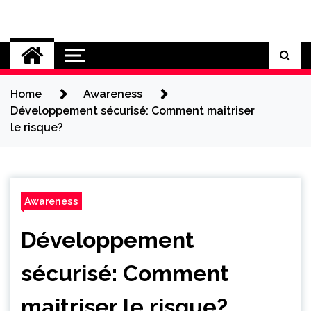
Skip
to
Cybersecurity News
content
Home
Awareness
Développement sécurisé: Comment maitriser
le risque?
Awareness
Développement
sécurisé: Comment
maitriser le risque?