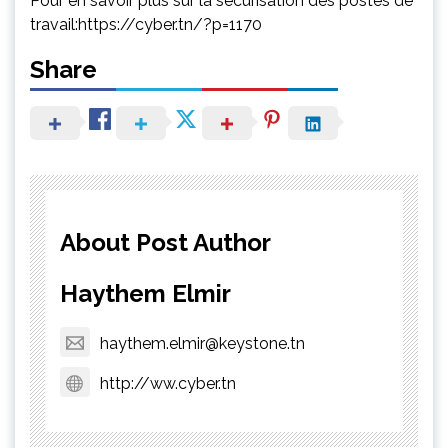
Pour en savoir plus sur la sécurisation des postes de
travail:https://cyber.tn/?p=1170
Share
About Post Author
Haythem Elmir
haythem.elmir@keystone.tn
http://ww.cyber.tn