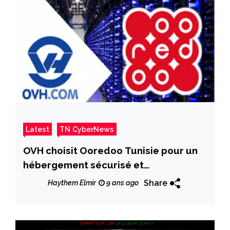
Latest
TN CyberNews
OVH choisit Ooredoo Tunisie pour un
hébergement sécurisé et
réglementaire des noms de domaines
Share
Haythem Elmir
9 ans ago
».tn » et » تونس. » sur le territoire
tunisien