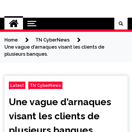
Skip
to
Cybersecurity News
content
Home
TN CyberNews
Une vague d’arnaques visant les clients de
plusieurs banques.
Latest
TN CyberNews
Une vague d’arnaques
visant les clients de
plusieurs banques.