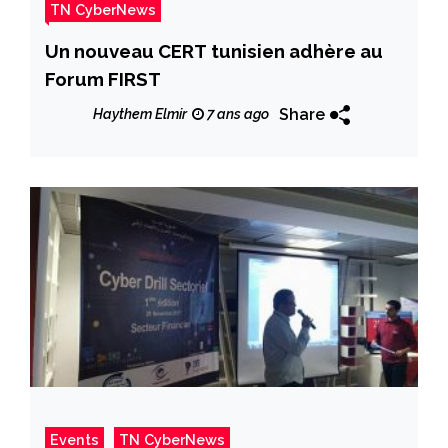
TN CyberNews
Un nouveau CERT tunisien adhère au
Forum FIRST
Share
Haythem Elmir
7 ans ago
Events
TN CyberNews