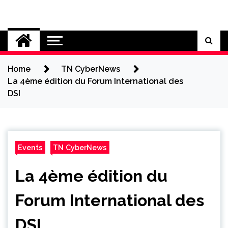
Skip
to
Cybersecurity News
content
Home
TN CyberNews
La 4ème édition du Forum International des
DSI
Events
TN CyberNews
La 4ème édition du
Forum International des
DSI