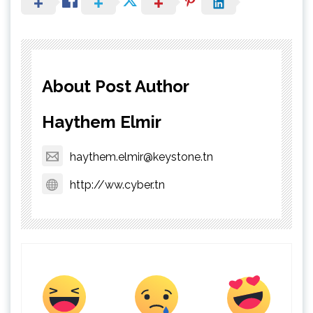
About Post Author
Haythem Elmir
haythem.elmir@keystone.tn
http://ww.cyber.tn