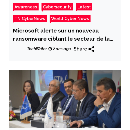
Awareness
Cybersecurity
Latest
TN CyberNews
World Cyber News
Microsoft alerte sur un nouveau
ransomware ciblant le secteur de la
santé aux États-Unis
Share
TechWriter
2 ans ago