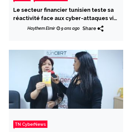
Le secteur financier tunisien teste sa
réactivité face aux cyber-attaques via
des exercices de simulation
Share
Haythem Elmir
9 ans ago
TN CyberNews