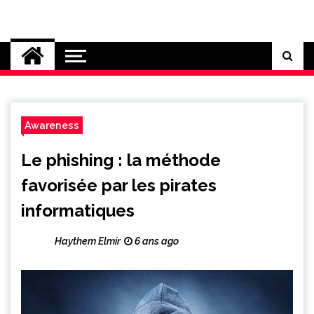
Skip
to
Cybersecurity News
content
Awareness
Le phishing : la méthode
favorisée par les pirates
informatiques
Haythem Elmir
6 ans ago