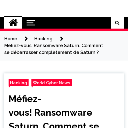
Skip
to
Cybersecurity News
content
Home
Hacking
Méfiez-vous! Ransomware Saturn. Comment
se débarrasser complètement de Saturn ?
Hacking
World Cyber News
Méfiez-
vous! Ransomware
Saturn. Comment se