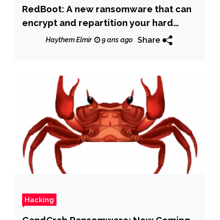
RedBoot: A new ransomware that can
encrypt and repartition your hard
drive-permanently
Share
Haythem Elmir
9 ans ago
Hacking
GandCrab Ransomware: Now Coming