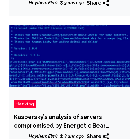
variant
Share
Haythem Elmir
9 ans ago
Hacking
Kaspersky’s analysis of servers
compromised by Energetic Bear
shows the APT operates on behalf of
Share
Haythem Elmir
8 ans ago