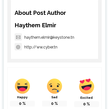
About Post Author
Haythem Elmir
haythem.elmir@keystone.tn
http://ww.cyber.tn
Happy
Sad
Excited
0
%
0
%
0
%