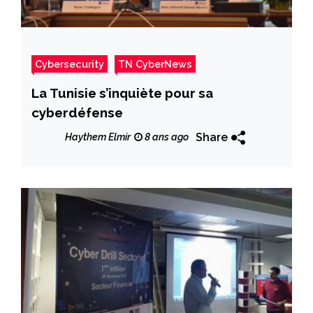
Cybersecurity
TN CyberNews
La Tunisie s’inquiète pour sa
cyberdéfense
Share
Haythem Elmir
8 ans ago