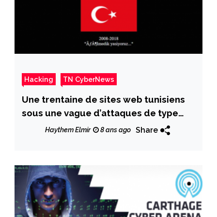
Hacking
TN CyberNews
Une trentaine de sites web tunisiens
sous une vague d’attaques de type
»Web defacement »
Share
Haythem Elmir
8 ans ago