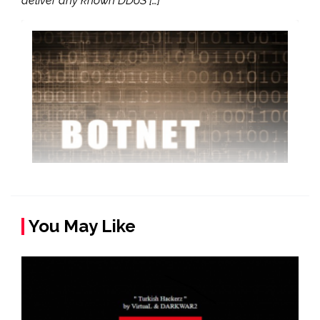
deliver any known DDoS […]
You May Like