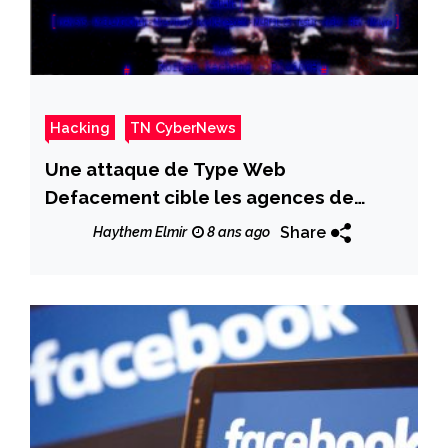
Hacking
TN CyberNews
Une attaque de Type Web
Defacement cible les agences de
voyages Tunisiennes
Share
Haythem Elmir
8 ans ago