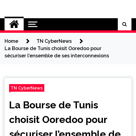
Skip
to
Cybersecurity News
content
Home
TN CyberNews
La Bourse de Tunis choisit Ooredoo pour
sécuriser l’ensemble de ses interconnexions
TN CyberNews
La Bourse de Tunis
choisit Ooredoo pour
sécuriser l’ensemble de