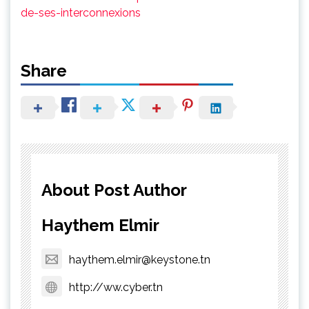
de-ses-interconnexions
Share
About Post Author
Haythem Elmir
haythem.elmir@keystone.tn
http://ww.cyber.tn