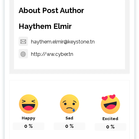
About Post Author
Haythem Elmir
haythem.elmir@keystone.tn
http://ww.cyber.tn
Happy
Sad
Excited
0
%
0
%
0
%