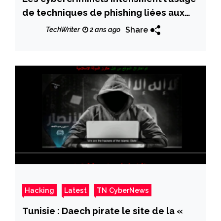
de techniques de phishing liées aux
ressources humaines
Share
TechWriter
2 ans ago
Hacking
Latest
TN CyberNews
Tunisie : Daech pirate le site de la «