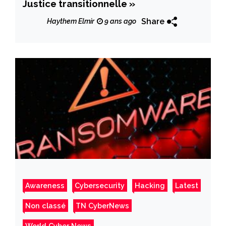
Justice transitionnelle »
Share
Haythem Elmir
9 ans ago
Awareness
Cybersecurity
Hacking
Latest
Non classé
TN CyberNews
World Cyber News