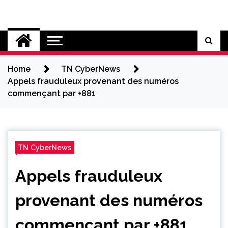
Skip
to
Cybersecurity News
content
Home
TN CyberNews
Appels frauduleux provenant des numéros
commençant par +881
TN CyberNews
Appels frauduleux
provenant des numéros
commençant par +881