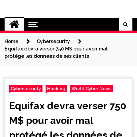
Skip
to
Cybersecurity News
content
Home
Cybersecurity
Equifax devra verser 750 M$ pour avoir mal
protégé les données de ses clients
Cybersecurity
Hacking
World Cyber News
Equifax devra verser 750
M$ pour avoir mal
protégé les données de