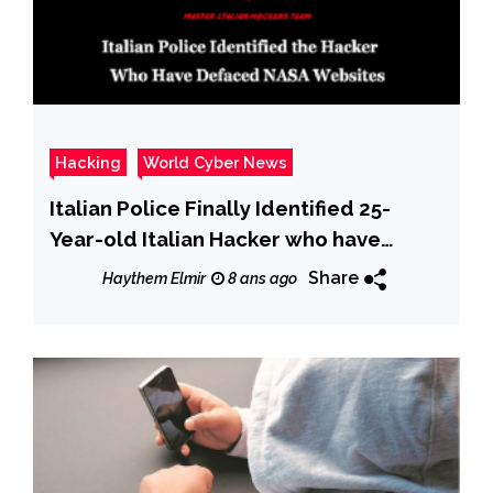
Hacking
World Cyber News
Italian Police Finally Identified 25-
Year-old Italian Hacker who have
Defaced NASA Websites
Share
Haythem Elmir
8 ans ago