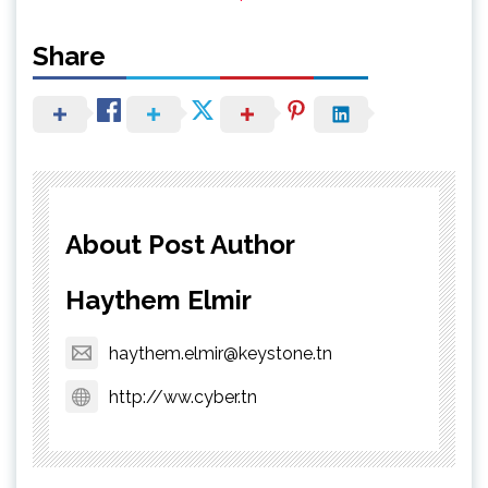
Share
About Post Author
Haythem Elmir
haythem.elmir@keystone.tn
http://ww.cyber.tn