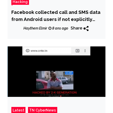
Hacking
Facebook collected call and SMS data
from Android users if not explicitly
forbidden
Share
Haythem Elmir
8 ans ago
Latest
TN CyberNews