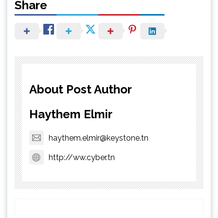
Share
About Post Author
Haythem Elmir
haythem.elmir@keystone.tn
http://ww.cyber.tn