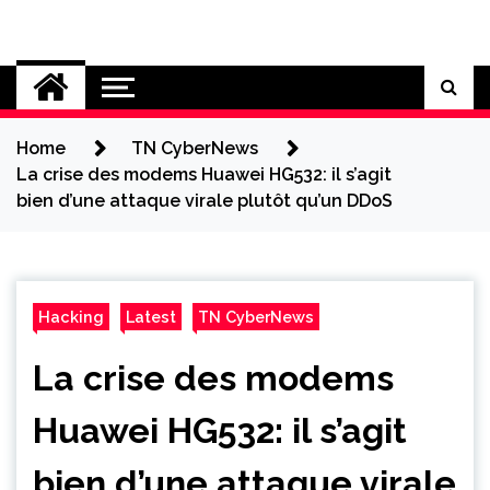
Skip
to
Cybersecurity News
content
Home
TN CyberNews
La crise des modems Huawei HG532: il s’agit
bien d’une attaque virale plutôt qu’un DDoS
Hacking
Latest
TN CyberNews
La crise des modems
Huawei HG532: il s’agit
bien d’une attaque virale