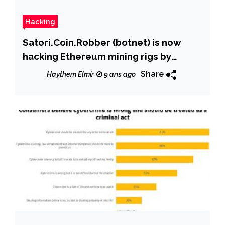
Hacking
Satori.Coin.Robber (botnet) is now
hacking Ethereum mining rigs by
replacing wallet address
Share
Haythem Elmir
9 ans ago