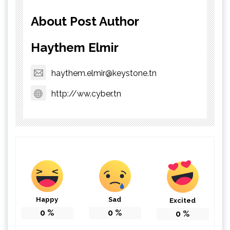
About Post Author
Haythem Elmir
haythem.elmir@keystone.tn
http://ww.cyber.tn
Happy
Sad
Excited
0
%
0
%
0
%