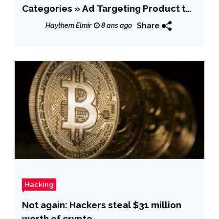
Categories » Ad Targeting Product to
Increase Privacy
Share
Haythem Elmir
8 ans ago
Hacking
Not again: Hackers steal $31 million
worth of crypto