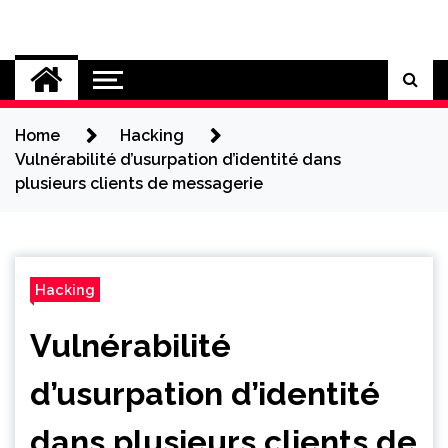
Skip
to
Cybersecurity News
content
Home
Hacking
Vulnérabilité d’usurpation d’identité dans
plusieurs clients de messagerie
Hacking
Vulnérabilité
d’usurpation d’identité
dans plusieurs clients de