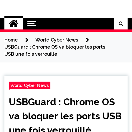
Skip
to
Cybersecurity News
content
Home
World Cyber News
USBGuard : Chrome OS va bloquer les ports
USB une fois verrouillé
World Cyber News
USBGuard : Chrome OS
va bloquer les ports USB
une fois verrouillé