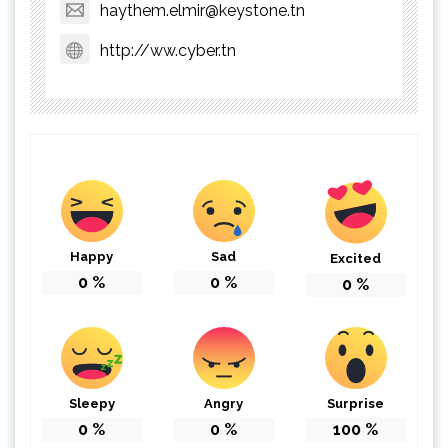
haythem.elmir@keystone.tn
http://ww.cyber.tn
Happy
Sad
Excited
0
%
0
%
0
%
Sleepy
Angry
Surprise
0
%
0
%
100
%