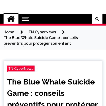
Skip
to
Cybersecurity News
content
Home
TN CyberNews
The Blue Whale Suicide Game : conseils
préventifs pour protéger son enfant
TN CyberNews
The Blue Whale Suicide
Game : conseils
préventifs pour protéger