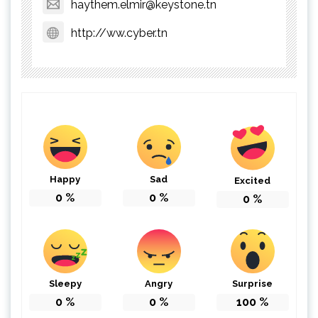
haythem.elmir@keystone.tn
http://ww.cyber.tn
Happy
Sad
Excited
0
%
0
%
0
%
Sleepy
Angry
Surprise
0
%
0
%
100
%