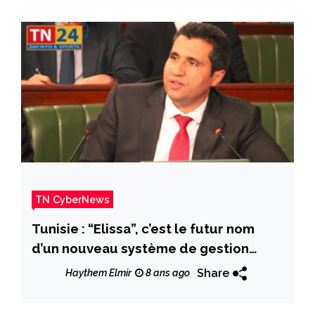
TN CyberNews
Tunisie : “Elissa”, c’est le futur nom
d’un nouveau système de gestion
électronique des courriers
Share
Haythem Elmir
8 ans ago