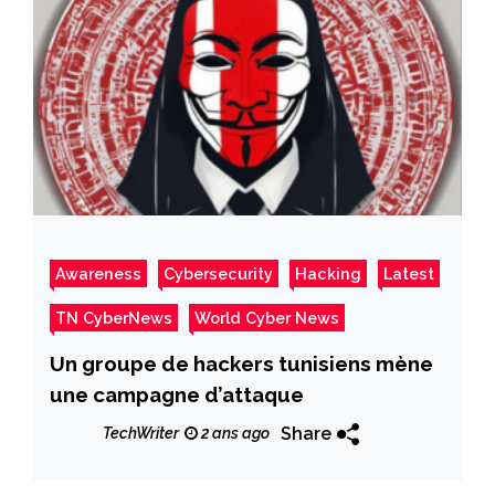
Awareness
Cybersecurity
Hacking
Latest
TN CyberNews
World Cyber News
Un groupe de hackers tunisiens mène
une campagne d’attaque
Share
TechWriter
2 ans ago