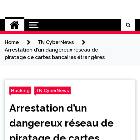
Skip
to
Cybersecurity News
content
Home
TN CyberNews
Arrestation d’un dangereux réseau de
piratage de cartes bancaires étrangères
Hacking
TN CyberNews
Arrestation d’un
dangereux réseau de
piratage de cartes