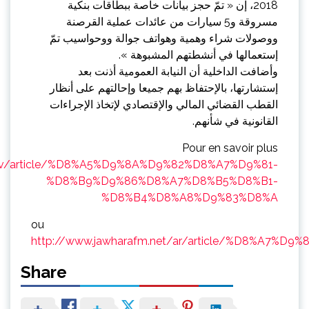
2018، إن « تمّ حجز بيانات خاصة ببطاقات بنكية
مسروقة و5 سيارات من عائدات عملية القرصنة
ووصولات شراء وهمية وهواتف جوالة ووحواسيب تمّ
إستعمالها في أنشطتهم المشبوهة ».
وأضافت الداخلية أن النيابة العمومية أذنت بعد
إستشارتها، بالإحتفاظ بهم جميعا وإحالتهم على أنظار
القطب القضائي المالي والإقتصادي لإتخاذ الإجراءات
القانونية في شأنهم.
Pour en savoir plus
.tv/article/%D8%A5%D9%8A%D9%82%D8%A7%D9%81-
%D8%B9%D9%86%D8%A7%D8%B5%D8%B1-
%D8%B4%D8%A8%D9%83%D8%A
ou
http://www.jawharafm.net/ar/article/%D8%A7
Share