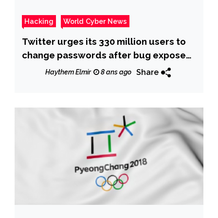
Hacking
World Cyber News
Twitter urges its 330 million users to
change passwords after bug exposed
them in plain text
Share
Haythem Elmir
8 ans ago