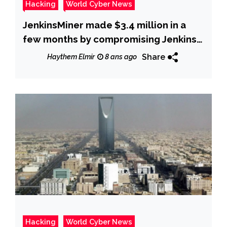
Hacking
World Cyber News
JenkinsMiner made $3.4 million in a
few months by compromising Jenkins
servers
Share
Haythem Elmir
8 ans ago
Hacking
World Cyber News