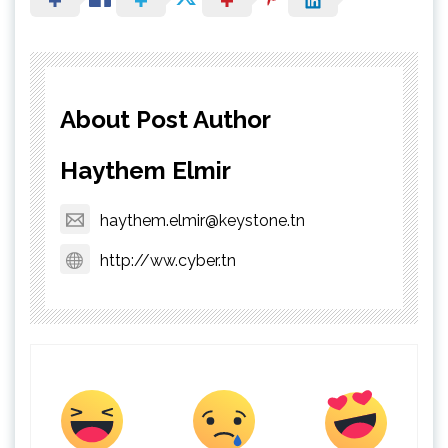
About Post Author
Haythem Elmir
haythem.elmir@keystone.tn
http://ww.cyber.tn