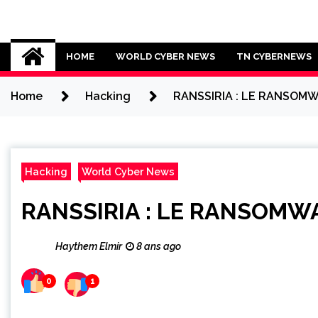
Skip
to
Cybersecurity News
content
HOME
WORLD CYBER NEWS
TN CYBERNEWS
Home
Hacking
RANSSIRIA : LE RANSOMW
Hacking
World Cyber News
RANSSIRIA : LE RANSOMWA
Haythem Elmir
8 ans ago
0
1