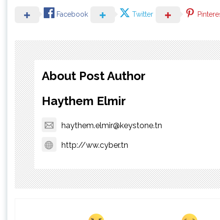
Facebook
Twitter
Pintere
About Post Author
Haythem Elmir
haythem.elmir@keystone.tn
http://ww.cyber.tn