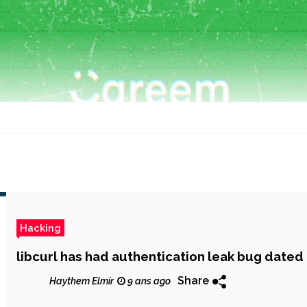
Hacking
libcurl has had authentication leak bug date
Share
Haythem Elmir
9 ans ago