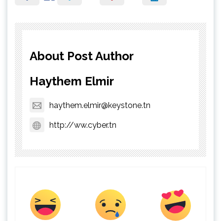
About Post Author
Haythem Elmir
haythem.elmir@keystone.tn
http://ww.cyber.tn