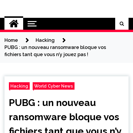
Skip
to
Cybersecurity News
content
Home
Hacking
PUBG : un nouveau ransomware bloque vos
fichiers tant que vous n’y jouez pas !
Hacking
World Cyber News
PUBG : un nouveau
ransomware bloque vos
fichiers tant que vous n’y