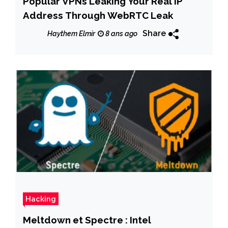
Popular VPNs Leaking Your Real IP
Address Through WebRTC Leak
Share
Haythem Elmir
8 ans ago
Hacking
Meltdown et Spectre : Intel