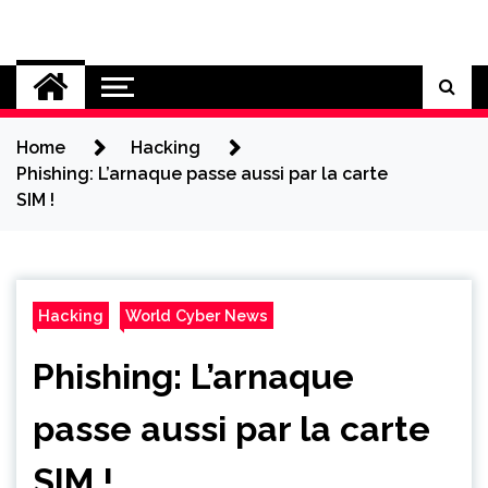
Skip
to
Cybersecurity News
content
Home
Hacking
Phishing: L’arnaque passe aussi par la carte
SIM !
Hacking
World Cyber News
Phishing: L’arnaque
passe aussi par la carte
SIM !