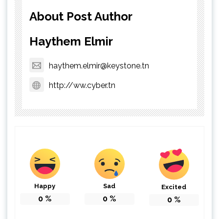
About Post Author
Haythem Elmir
haythem.elmir@keystone.tn
http://ww.cyber.tn
Happy
Sad
Excited
0
%
0
%
0
%