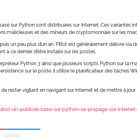
basé sur Python sont distribuées sur Internet. Ces variantes in
ions malicieuses et des mineurs de cryptomonnaie sur les mac
puis un peu plus d’un an. PBot est généralement délivré via des
 à ce dernier d’être installé sur les postes.
 interpréteur Python 3 ainsi que plusieurs scripts Python sur la
e persistence sur le poste, il utilise le planificateur des tâch
 de rester vigilant en navigant sur Internet et de mettre à jour
-pbot-un-publiciel-base-sur-python-se-propage-sur-interne