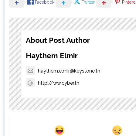
Facebook
Twitter
Pintere
About Post Author
Haythem Elmir
haythem.elmir@keystone.tn
http://ww.cyber.tn