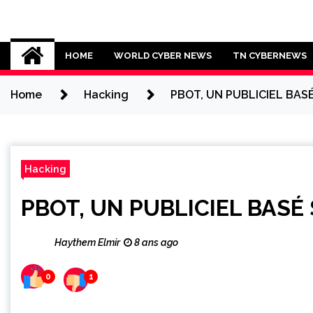
Skip
to
Cybersecurity News
content
HOME
WORLD CYBER NEWS
TN CYBERNEWS
Home
Hacking
PBOT, UN PUBLICIEL BAS
Hacking
PBOT, UN PUBLICIEL BASÉ
Haythem Elmir
8 ans ago
0
1