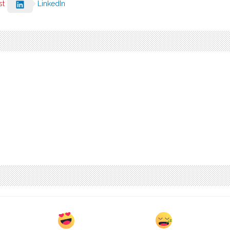
st
LinkedIn