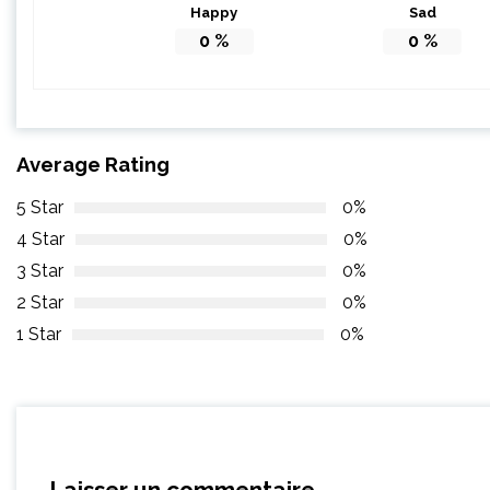
Happy
Sad
0
%
0
%
Average Rating
5 Star
0%
4 Star
0%
3 Star
0%
2 Star
0%
1 Star
0%
Laisser un commentaire