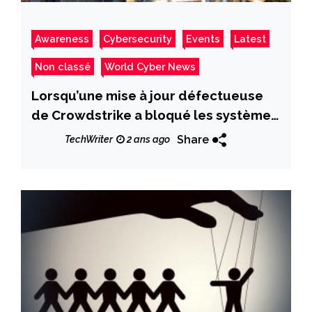
Awareness
Cybersecurity
Events
Latest
Non classé
World Cyber News
Lorsqu’une mise à jour défectueuse
de Crowdstrike a bloqué les systèmes
Windows à l’échelle mondiale
Share
TechWriter
2 ans ago