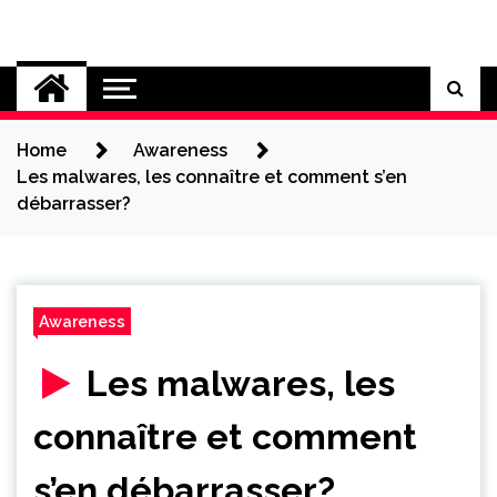
Skip
to
Cybersecurity News
content
Home
Awareness
Les malwares, les connaître et comment s’en
débarrasser?
Awareness
Les malwares, les
connaître et comment
s’en débarrasser?