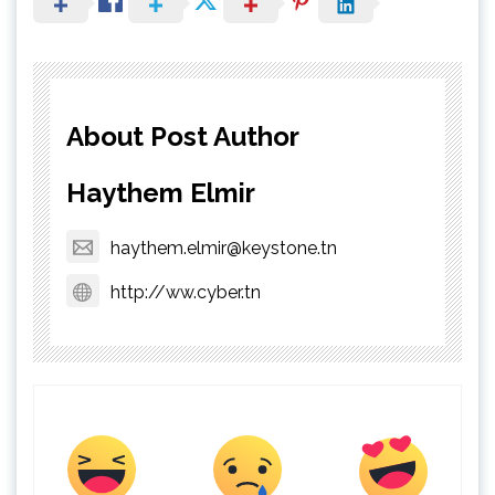
About Post Author
Haythem Elmir
haythem.elmir@keystone.tn
http://ww.cyber.tn