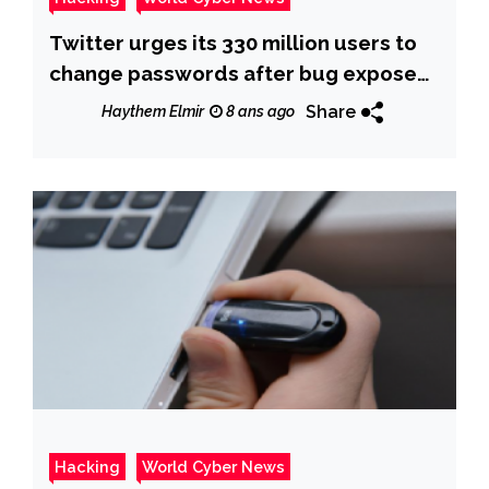
Twitter urges its 330 million users to
change passwords after bug exposed
them in plain text
Share
Haythem Elmir
8 ans ago
Hacking
World Cyber News