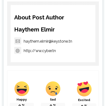
About Post Author
Haythem Elmir
haythem.elmir@keystone.tn
http://ww.cyber.tn
Happy
Sad
Excited
0
%
0
%