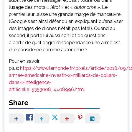
subtilité de ce message reposait toutefois dans
l’usage des mots
« létal »
et
« autonome »
. Le
premier leur laisse une grande marge de manœuvre
(Google s’est ainsi défendu en expliquant qu’analyser
des images de drones n’était pas létal). Quand au
second, il porte lui aussi son lot de questions :
à partir de quel degré d’indépendance une arme est-
elle considérée comme autonome ?
Pour en savoir
plus:
https://www.lemonde.fr/pixels/article/2018/09/1
armee-americaine-investit-2-milliards-de-dollars-
dans-l-intelligence-
artificielle_5353008_4408996.html
Share