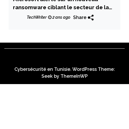
ransomware ciblant le secteur de la
santé aux États-Unis
Share
TechWriter
2 ans ago
Cybersécurité en Tunisie. WordPress Theme:
Seek by
ThemeInWP