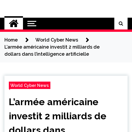
Skip
to
Cybersecurity News
content
Home
World Cyber News
L’armée américaine investit 2 milliards de
dollars dans l’intelligence artificielle
World Cyber News
L’armée américaine
investit 2 milliards de
dollars dans