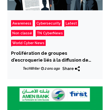
Awareness
Cybersecurity
Latest
Non classé
TN CyberNews
World Cyber News
Prolifération de groupes
d’escroquerie liés à la diffusion de
funérailles sur Facebook.
Share
TechWriter
2 ans ago