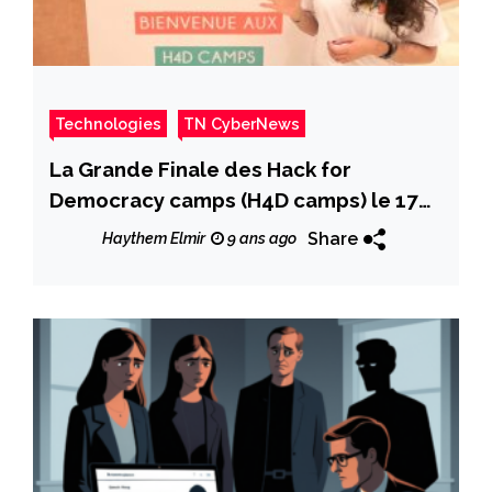
Technologies
TN CyberNews
La Grande Finale des Hack for
Democracy camps (H4D camps) le 17
septembre: Les projets finalistes
Share
Haythem Elmir
9 ans ago