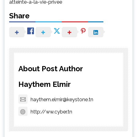
atteinte-a-la-vie-privee
Share
About Post Author
Haythem Elmir
haythem.elmir@keystone.tn
http://ww.cyber.tn