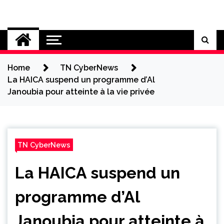
Skip
to
Cybersecurity News
content
Home
TN CyberNews
La HAICA suspend un programme d’Al
Janoubia pour atteinte à la vie privée
TN CyberNews
La HAICA suspend un
programme d’Al
Janoubia pour atteinte à