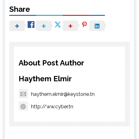
Share
About Post Author
Haythem Elmir
haythem.elmir@keystone.tn
http://ww.cyber.tn