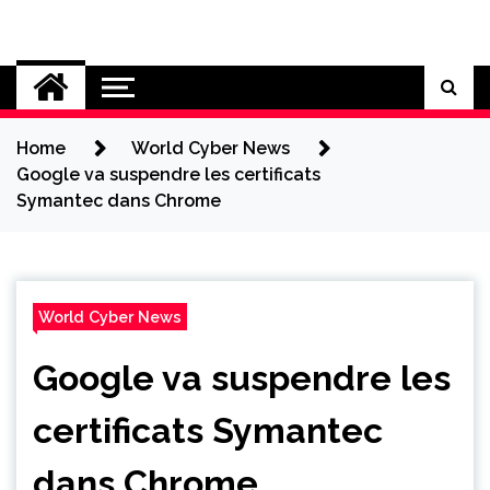
Skip
to
Cybersecurity News
content
Home
World Cyber News
Google va suspendre les certificats
Symantec dans Chrome
World Cyber News
Google va suspendre les
certificats Symantec
dans Chrome