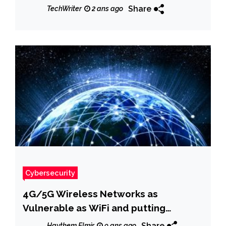
Phishing
Share
TechWriter
2 ans ago
Cybersecurity
4G/5G Wireless Networks as
Vulnerable as WiFi and putting
SmartCities at Risk
Share
Haythem Elmir
9 ans ago