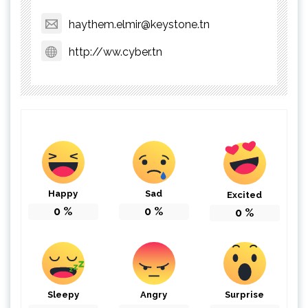
haythem.elmir@keystone.tn
http://ww.cyber.tn
Happy
Sad
Excited
0
%
0
%
0
%
Sleepy
Angry
Surprise