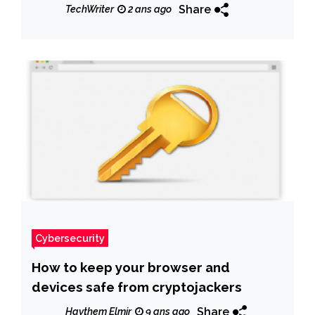
funérailles sur Facebook.
Share
TechWriter
2 ans ago
Cybersecurity
How to keep your browser and
devices safe from cryptojackers
Share
Haythem Elmir
9 ans ago