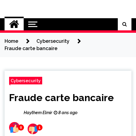
Skip
to
Cybersecurity News
content
Home
Cybersecurity
Fraude carte bancaire
Cybersecurity
Fraude carte bancaire
Haythem Elmir
8 ans ago
0
1