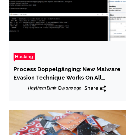
Hacking
Process Doppelgänging: New Malware
Evasion Technique Works On All
Windows Versions
Share
Haythem Elmir
9 ans ago