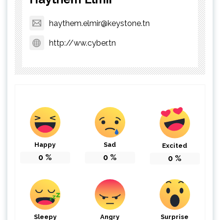
haythem.elmir@keystone.tn
http://ww.cyber.tn
Happy
Sad
Excited
0
%
0
%
0
%
Sleepy
Angry
Surprise