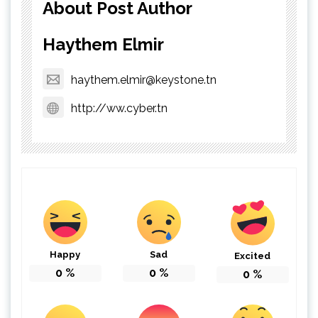
About Post Author
Haythem Elmir
haythem.elmir@keystone.tn
http://ww.cyber.tn
Happy
Sad
Excited
0
%
0
%
0
%