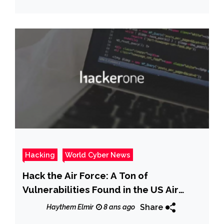
Hacking
World Cyber News
Hack the Air Force: A Ton of
Vulnerabilities Found in the US Air
Force Cybersecurity System
Share
Haythem Elmir
8 ans ago