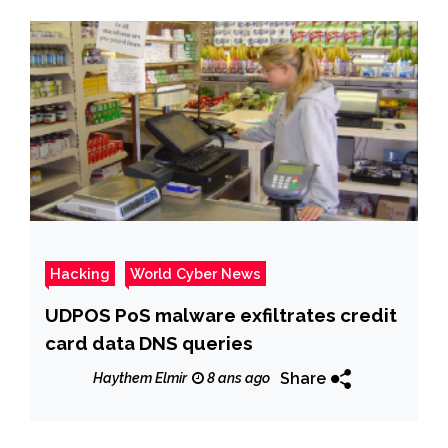
Hacking
World Cyber News
UDPOS PoS malware exfiltrates credit
card data DNS queries
Share
Haythem Elmir
8 ans ago