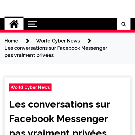
Skip
to
Cybersecurity News
content
Home
World Cyber News
Les conversations sur Facebook Messenger
pas vraiment privées
World Cyber News
Les conversations sur
Facebook Messenger
pas vraiment privées