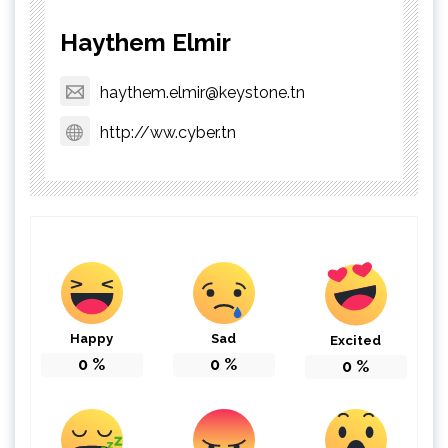
Haythem Elmir
haythem.elmir@keystone.tn
http://ww.cyber.tn
Happy
Sad
Excited
0
%
0
%
0
%