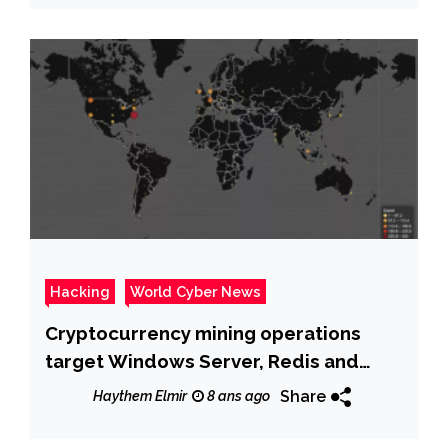
Hacking
World Cyber News
Cryptocurrency mining operations
target Windows Server, Redis and
Apache Solr servers online
Share
Haythem Elmir
8 ans ago