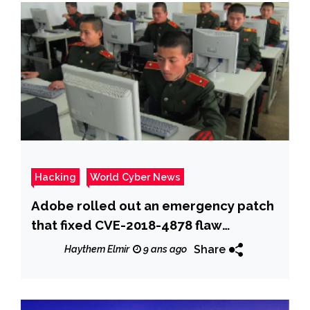
Hacking
World Cyber News
Adobe rolled out an emergency patch
that fixed CVE-2018-4878 flaw
exploited by North Korea
Share
Haythem Elmir
9 ans ago