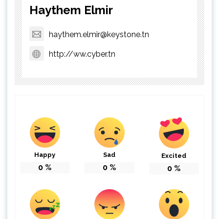
Haythem Elmir
haythem.elmir@keystone.tn
http://ww.cyber.tn
Happy
Sad
Excited
0
%
0
%
0
%