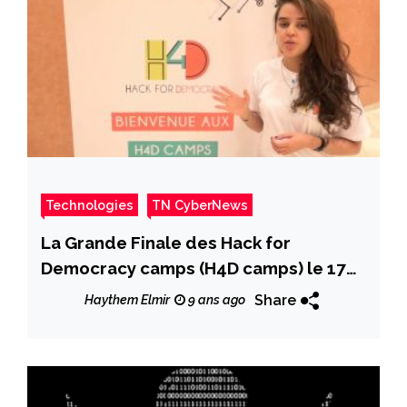
Technologies
TN CyberNews
La Grande Finale des Hack for
Democracy camps (H4D camps) le 17
septembre: Les projets finalistes
Share
Haythem Elmir
9 ans ago