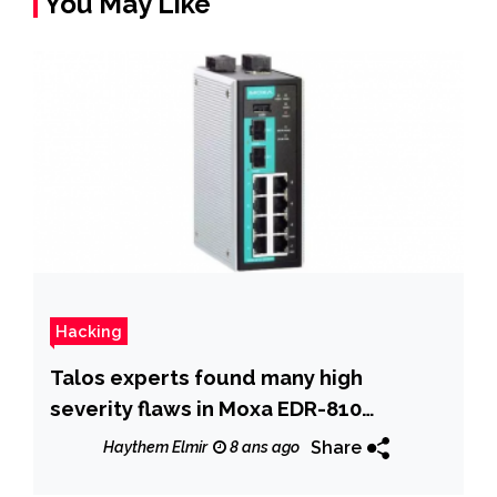
You May Like
Hacking
Talos experts found many high
severity flaws in Moxa EDR-810
industrial routers
Share
Haythem Elmir
8 ans ago