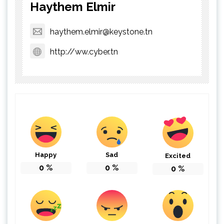
Haythem Elmir
haythem.elmir@keystone.tn
http://ww.cyber.tn
Happy
Sad
Excited
0
%
0
%
0
%