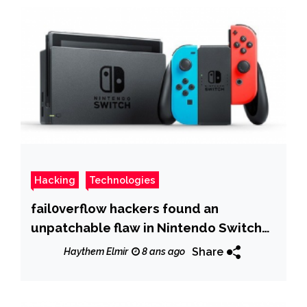
Hacking
Technologies
fail0verflow hackers found an
unpatchable flaw in Nintendo Switch
bootROM and runs Linux OS
Share
Haythem Elmir
8 ans ago