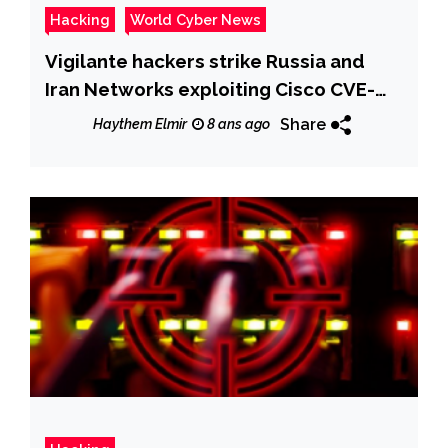
Hacking
World Cyber News
Vigilante hackers strike Russia and
Iran Networks exploiting Cisco CVE-
2018-0171 flaw
Share
Haythem Elmir
8 ans ago