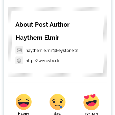
About Post Author
Haythem Elmir
haythem.elmir@keystone.tn
http://ww.cyber.tn
Happy
Sad
Excited