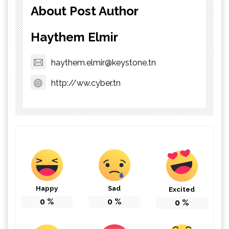
About Post Author
Haythem Elmir
haythem.elmir@keystone.tn
http://ww.cyber.tn
Happy
Sad
Excited
0
%
0
%
0
%