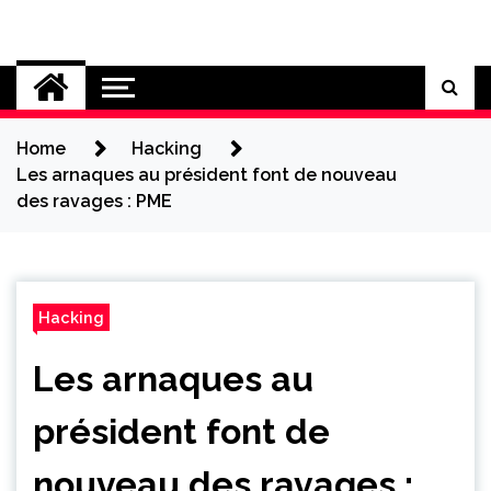
Skip
to
Cybersecurity News
content
Home
Hacking
Les arnaques au président font de nouveau
des ravages : PME
Hacking
Les arnaques au
président font de
nouveau des ravages :