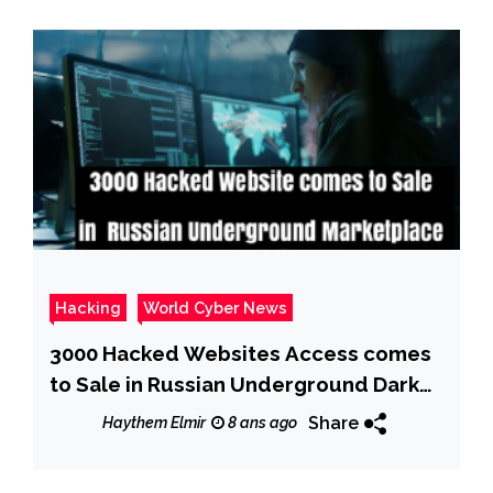
Hacking
World Cyber News
3000 Hacked Websites Access comes
to Sale in Russian Underground Dark
Web Marketplace
Share
Haythem Elmir
8 ans ago